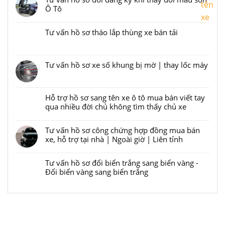
Ô Tô
web
Liên kết
sangtenxe
Tư vấn hồ sơ tháo lắp thùng xe bán tải
Liên kết
chỉ
cung
Tư vấn hồ sơ xe số khung bị mờ | thay lốc máy
cấp
Liên kết
thông
tin,
Hỗ trợ hồ sơ sang tên xe ô tô mua bán viết tay
qua nhiều đời chủ không tìm thấy chủ xe
tư
Liên kết
vấn
Tư vấn hồ sơ công chứng hợp đồng mua bán
và
xe, hỗ trợ tại nhà | Ngoài giờ | Liên tỉnh
hỗ
Liên kết
trợ
Tư vấn hồ sơ đổi biển trắng sang biển vàng -
hướng
Đổi biển vàng sang biển trắng
dẫn
Liên kết
hồ
sơ
thủ