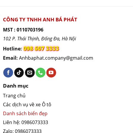
tục
về
CÔNG TY TNHH ANH BÁ PHÁT
xe
ô
MST : 0110703196
tô,
102 P. Thái Thịnh, Đống Đa, Hà Nội
xe
098 607 3333
Hotline:
máy
—
Email:
Anhbaphat.company@gmail.com
KHÔN
đại
diện
Danh mục
cơ
quan
Trang chủ
nhà
Các dịch vụ về xe Ô tô
nước
Danh sách biển đẹp
và
Liên hệ: 0986073333
KHÔN
Zalo: 0986073333
cấp