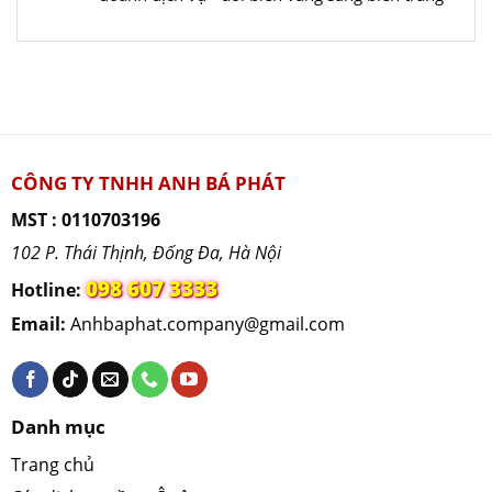
hồ
Liên kết
sơ
thủ
tục
về
xe
ô
CÔNG TY TNHH ANH BÁ PHÁT
tô,
MST : 0110703196
xe
102 P. Thái Thịnh, Đống Đa, Hà Nội
máy
098 607 3333
—
Hotline:
KHÔN
Email:
Anhbaphat.company@gmail.com
đại
diện
cơ
Danh mục
quan
nhà
Trang chủ
nước