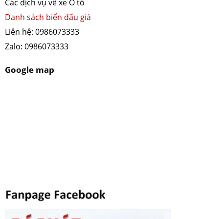
Các dịch vụ về xe Ô tô
và
Danh sách biển đấu giá
KHÔN
Liên hệ: 0986073333
cấp
hoặc
Zalo: 0986073333
xử
lý
Google map
bất
kỳ
loại
giấy
tờ
hành
chính
nào.