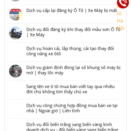
Liên kết
Dịch vụ cấp lại đăng ký Ô Tô | Xe Máy bị mất
⚠️
Liên kết
Trang
web
Dịch vụ đổi đăng ký khi thay đổi mầu sơn Ô Tô
| Xe Máy
sangtenxe
Liên kết
chỉ
Dịch vụ hoán cải, lắp thùng, cải tạo thay đổi
công năng xe ôtô
cung
Liên kết
cấp
Dịch vụ giám định đóng lại số khung số máy bị
thông
mờ | thay lốc máy
tin,
Liên kết
tư
Sang tên xe ô tô mua bán viết tay qua nhiều
vấn
đời chủ không tìm thấy chủ xe
và
Liên kết
Dịch vụ công chứng hợp đồng mua bán xe tại
hỗ
nhà | Ngoài giờ | Liên tỉnh
trợ
Liên kết
hướng
Dịch vụ đổi biển trắng sang biển vàng kinh
dẫn
doanh dịch vụ - đổi biển vàng sang biển trắng